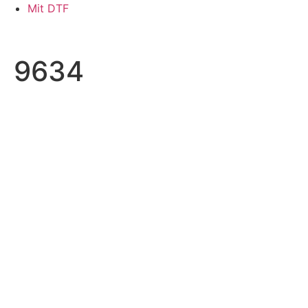
Skip
Mit DTF
to
content
9634