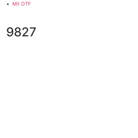
Skip
Mit DTF
to
content
9827