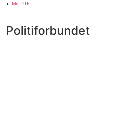
Skip
Mit DTF
to
content
Politiforbundet