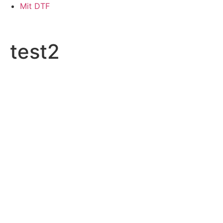
Skip
Mit DTF
to
content
test2